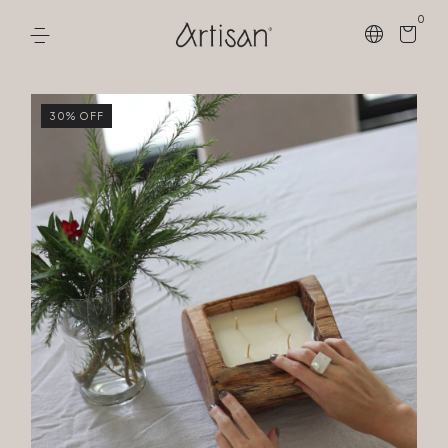
0
30
%
OFF