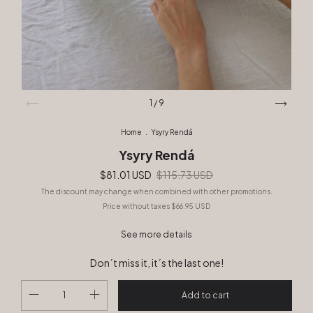
1
/
9
Home
.
Ysyry Rendá
Ysyry Rendá
$81.01 USD
$115.73 USD
The discount may change when combined with other promotions.
Price without taxes
$66.95 USD
See more details
Don´t miss it, it´s the last one!