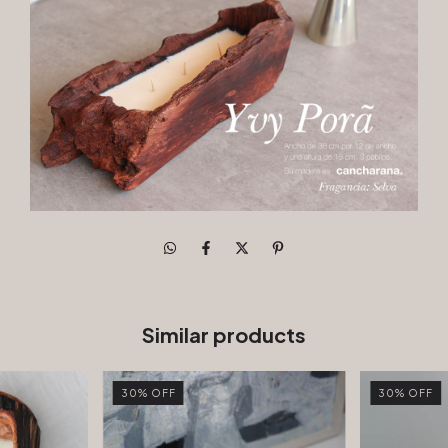
Similar products
30
%
OFF
30
%
OFF