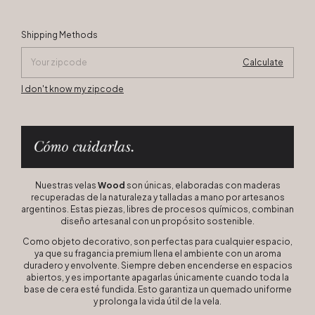
Change zipcode
Shipping for zipcode:
Shipping Methods
Calculate
I don't know my zipcode
Nuestras velas
Wood
son únicas, elaboradas con maderas
recuperadas de la naturaleza y talladas a mano por artesanos
argentinos. Estas piezas, libres de procesos químicos, combinan
diseño artesanal con un propósito sostenible.
Como objeto decorativo, son perfectas para cualquier espacio,
ya que su fragancia premium llena el ambiente con un aroma
duradero y envolvente. Siempre deben encenderse en espacios
abiertos, y es importante apagarlas únicamente cuando toda la
base de cera esté fundida. Esto garantiza un quemado uniforme
y prolonga la vida útil de la vela.