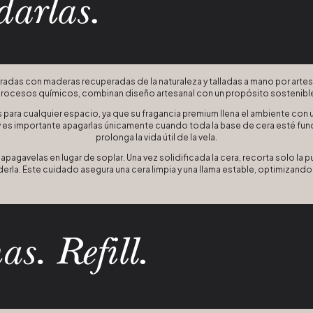
radas con maderas recuperadas de la naturaleza y talladas a mano por artesa
rocesos químicos, combinan diseño artesanal con un propósito sostenibl
ara cualquier espacio, ya que su fragancia premium llena el ambiente con
es importante apagarlas únicamente cuando toda la base de cera esté fun
prolonga la vida útil de la vela.
apagavelas en lugar de soplar. Una vez solidificada la cera, recorta solo la 
rla. Este cuidado asegura una cera limpia y una llama estable, optimizando