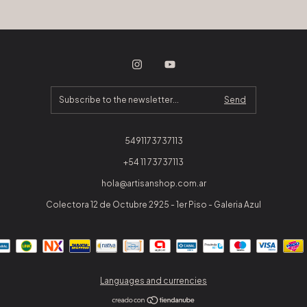
5491173737113
+54 11 73737113
hola@artisanshop.com.ar
Colectora 12 de Octubre 2925 - 1er Piso - Galeria Azul
Languages and currencies