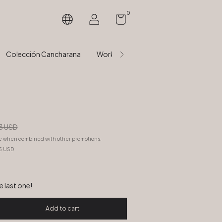
0
Colección Cancharana
Workshops Presenciales velas & arom
3 USD
e when combined with other promotions.
5 USD
he last one!