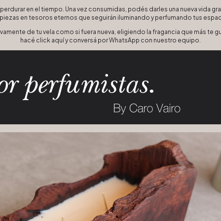
perdurar en el tiempo. Una vez consumidas, podés darles una nueva vida grac
piezas en tesoros eternos que seguirán iluminando y perfumando tus espa
 nuevamente de tu vela como si fuera nueva, eligiendo la fragancia que más te
hacé click
aquí
y conversá por WhatsApp con nuestro equipo.