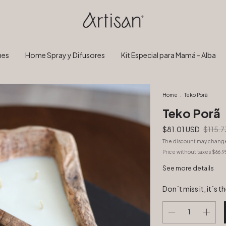
nes
Home Spray y Difusores
Kit Especial para Mamá - Alba
Home
.
Teko Porã
Teko Porã
$81.01 USD
$115.7
The discount may chang
Price without taxes
$66.9
See more details
Don´t miss it, it´s t