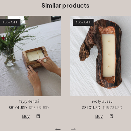
Similar products
30
%
OFF
30
%
OFF
Ysyry Rendá
Yvoty Guasu
$81.01 USD
$115.73 USD
$81.01 USD
$115.73 USD