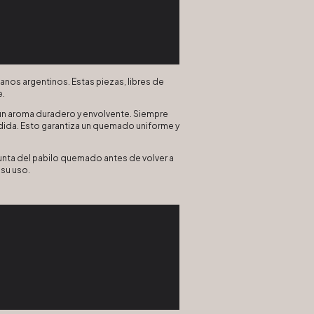
nos argentinos. Estas piezas, libres de
e.
 un aroma duradero y envolvente. Siempre
dida. Esto garantiza un quemado uniforme y
punta del pabilo quemado antes de volver a
 su uso.