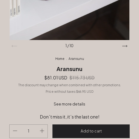
1
/
10
Home
.
Aransunu
Aransunu
$81.01 USD
$115.73 USD
The discount may change when combined with other promotions.
Price without taxes
$66.95 USD
See more details
Don´t miss it, it´s the last one!