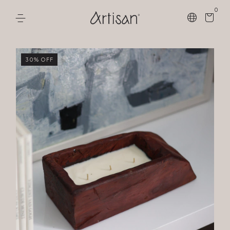
0
30
%
OFF