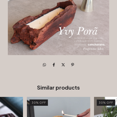
Similar products
30
%
OFF
30
%
OFF