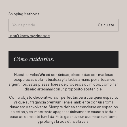
Change zipcode
Shipping for zipcode:
Shipping Methods
Calculate
I don't know my zipcode
Nuestras velas
Wood
son únicas, elaboradas con maderas
recuperadas de la naturaleza y talladas a mano por artesanos
argentinos. Estas piezas, libres de procesos químicos, combinan
diseño artesanal con un propósito sostenible.
Como objeto decorativo, son perfectas para cualquier espacio,
ya que su fragancia premium llena el ambiente con un aroma
duradero y envolvente. Siempre deben encenderse en espacios
abiertos, y es importante apagarlas únicamente cuando toda la
base de cera esté fundida. Esto garantiza un quemado uniforme
y prolonga la vida útil de la vela.