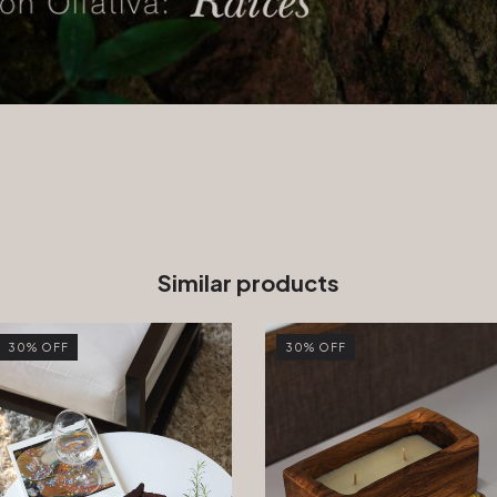
Similar products
30
%
OFF
30
%
OFF