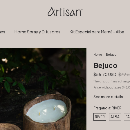
nes
Home Spray y Difusores
Kit Especial para Mamá - Alba
Home
.
Bejuco
Bejuco
$55.70 USD
$79.5
The discount may chang
Price without taxes
$46.
See more details
Fragancia:
RIVER
RIVER
ALBA
EA