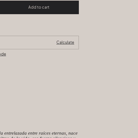
Change zipcode
:
Calculate
code
ida entrelazada entre raíces eternas, nace