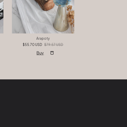
Arapoty
Tupí
$55.70 USD
$79.57 USD
$55.70 USD
$79.57
Buy