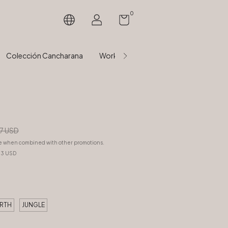
0
Colección Cancharana
Workshops Presenciales velas & arom
7 USD
e when combined with other promotions.
03 USD
RTH
JUNGLE