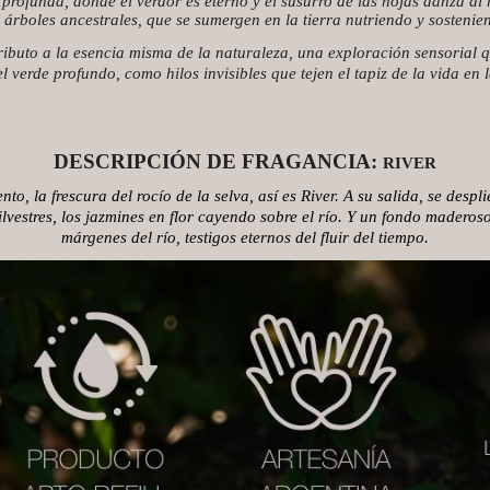
 profunda, donde el verdor es eterno y el susurro de las hojas danza al r
s árboles ancestrales, que se sumergen en la tierra nutriendo y sostenie
ibuto a la esencia misma de la naturaleza, una exploración sensorial qu
el verde profundo, como hilos invisibles que tejen el tapiz de la vida en l
DESCRIPCIÓN DE FRAGANCIA:
RIVER
o, la frescura del rocío de la selva, así es River. A su salida, se despl
ilvestres, los jazmines en flor cayendo sobre el río. Y un fondo maderos
márgenes del río, testigos eternos del fluir del tiempo.