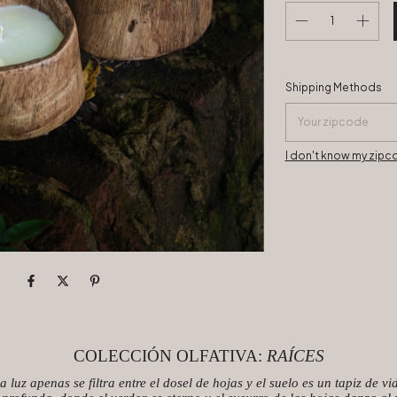
Shipping for zipcode
Shipping Methods
I don't know my zip
COLECCIÓN OLFATIVA:
RAÍCES
 luz apenas se filtra entre el dosel de hojas y el suelo es un tapiz de v