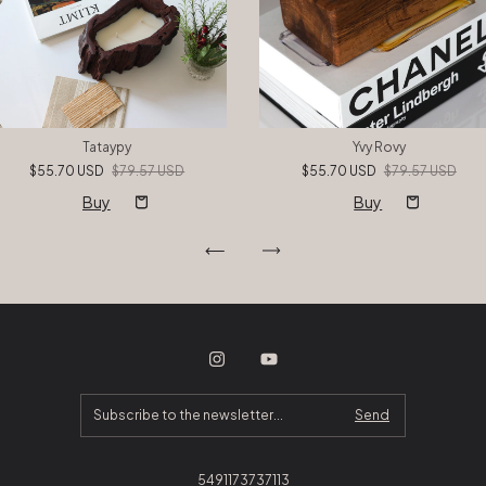
Tataypy
Yvy Rovy
$55.70 USD
$79.57 USD
$55.70 USD
$79.57 USD
5491173737113