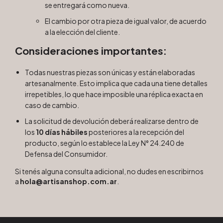
se entregará como nueva.
El cambio por otra pieza de igual valor, de acuerdo
a la elección del cliente.
Consideraciones importantes:
Todas nuestras piezas son únicas y están elaboradas
artesanalmente. Esto implica que cada una tiene detalles
irrepetibles, lo que hace imposible una réplica exacta en
caso de cambio.
La solicitud de devolución deberá realizarse dentro de
los
10 días hábiles
posteriores a la recepción del
producto, según lo establece la Ley N° 24.240 de
Defensa del Consumidor.
Si tenés alguna consulta adicional, no dudes en escribirnos
a
hola@artisanshop.com.ar
.