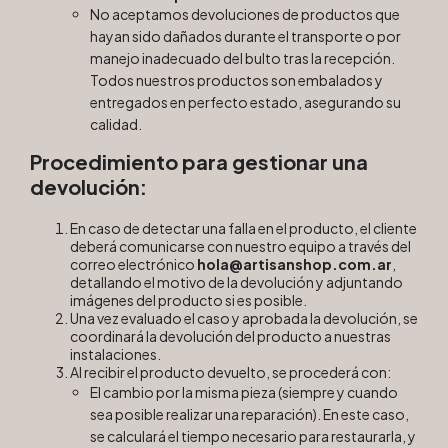
No aceptamos devoluciones de productos que
hayan sido dañados durante el transporte o por
manejo inadecuado del bulto tras la recepción.
Todos nuestros productos son embalados y
entregados en perfecto estado, asegurando su
calidad.
Procedimiento para gestionar una
devolución:
En caso de detectar una falla en el producto, el cliente
deberá comunicarse con nuestro equipo a través del
correo electrónico
hola@artisanshop.com.ar
,
detallando el motivo de la devolución y adjuntando
imágenes del producto si es posible.
Una vez evaluado el caso y aprobada la devolución, se
coordinará la devolución del producto a nuestras
instalaciones.
Al recibir el producto devuelto, se procederá con:
El cambio por la misma pieza (siempre y cuando
sea posible realizar una reparación). En este caso,
se calculará el tiempo necesario para restaurarla, y