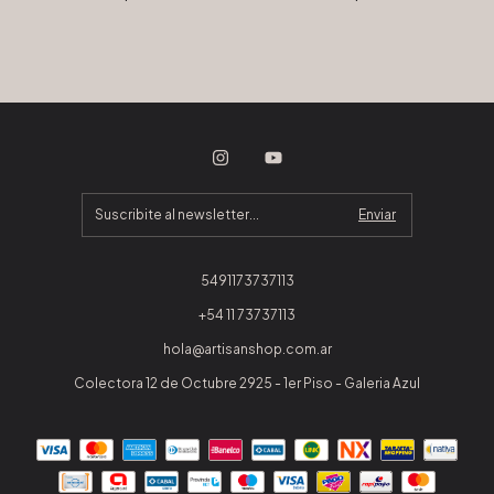
5491173737113
+54 11 73737113
hola@artisanshop.com.ar
Colectora 12 de Octubre 2925 - 1er Piso - Galeria Azul