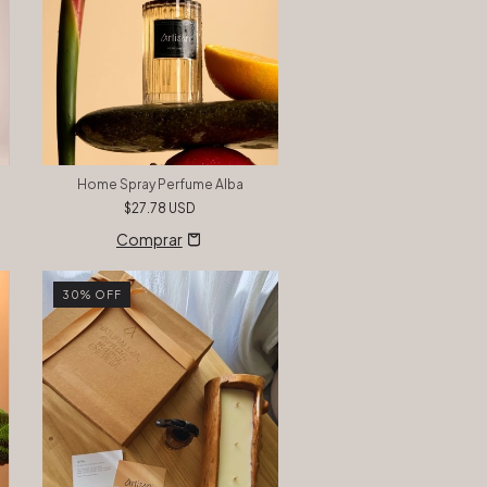
Home Spray Perfume Alba
$27.78 USD
30
%
OFF