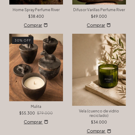
Home Spray Perfume River
Difusor Varillas Perfume River
$38.400
$49.000
30
%
OFF
Mulita
Vela (cuenco de vidrio
$55.300
$79.000
reciclado)
Comprar
$34.000
Comprar