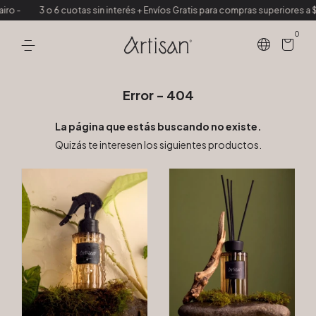
o -
3 o 6 cuotas sin interés + Envíos Gratis para compras superiores a $
0
Error - 404
La página que estás buscando no existe.
Quizás te interesen los siguientes productos.