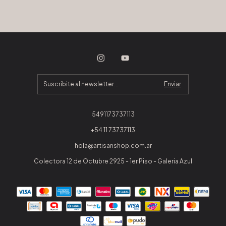
5491173737113
+54 11 73737113
hola@artisanshop.com.ar
Colectora 12 de Octubre 2925 - 1er Piso - Galeria Azul