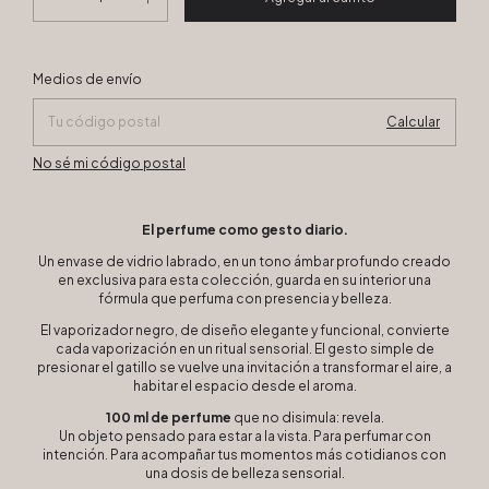
Cambiar CP
Entregas para el CP:
Medios de envío
Calcular
No sé mi código postal
El perfume como gesto diario.
Un envase de vidrio labrado, en un tono ámbar profundo creado
en exclusiva para esta colección, guarda en su interior una
fórmula que perfuma con presencia y belleza.
El vaporizador negro, de diseño elegante y funcional, convierte
cada vaporización en un ritual sensorial. El gesto simple de
presionar el gatillo se vuelve una invitación a transformar el aire, a
habitar el espacio desde el aroma.
100 ml de perfume
que no disimula: revela.
Un objeto pensado para estar a la vista. Para perfumar con
intención. Para acompañar tus momentos más cotidianos con
una dosis de belleza sensorial.