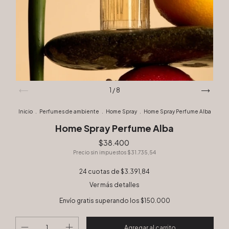
1
/
8
Inicio
.
Perfumes de ambiente
.
Home Spray
.
Home Spray Perfume Alba
Home Spray Perfume Alba
$38.400
Precio sin impuestos
$31.735,54
24
cuotas de
$3.391,84
Ver más detalles
Envío gratis
superando los
$150.000