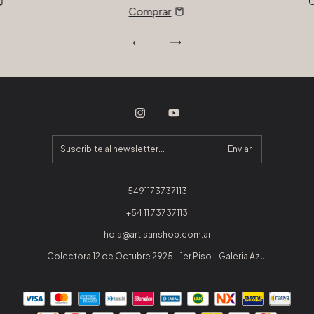
5491173737113
+54 11 73737113
hola@artisanshop.com.ar
Colectora 12 de Octubre 2925 - 1er Piso - Galeria Azul