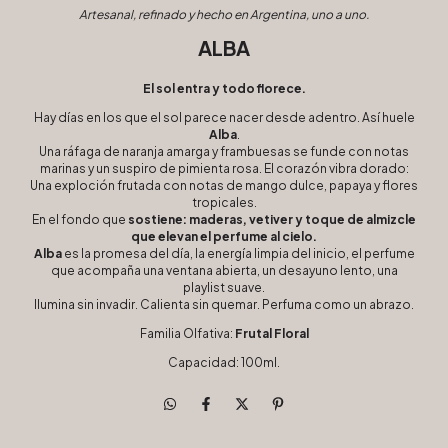
Artesanal, refinado y hecho en Argentina, uno a uno.
ALBA
El sol entra y todo florece.
Hay días en los que el sol parece nacer desde adentro. Así huele
Alba
.
Una ráfaga de naranja amarga y frambuesas se funde con notas
marinas y un suspiro de pimienta rosa. El corazón vibra dorado:
Una exploción frutada con notas de mango dulce, papaya y flores
tropicales.
En el fondo que
sostiene: maderas, vetiver y toque de almizcle
que elevan el perfume al cielo.
Alba
es la promesa del día, la energía limpia del inicio, el perfume
que acompaña una ventana abierta, un desayuno lento, una
playlist suave.
Ilumina sin invadir. Calienta sin quemar. Perfuma como un abrazo.
Familia Olfativa:
Frutal Floral
Capacidad: 100ml.