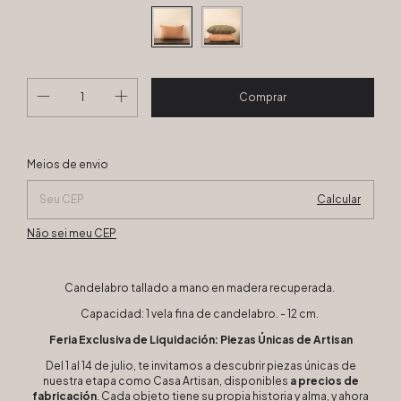
Alterar CEP
Entregas para o CEP:
Meios de envio
Calcular
Não sei meu CEP
Candelabro tallado a mano en madera recuperada.
Capacidad: 1 vela fina de candelabro. - 12 cm.
Feria Exclusiva de Liquidación: Piezas Únicas de Artisan
Del 1 al 14 de julio, te invitamos a descubrir piezas únicas de
nuestra etapa como Casa Artisan, disponibles
a precios de
fabricación
. Cada objeto tiene su propia historia y alma, y ahora