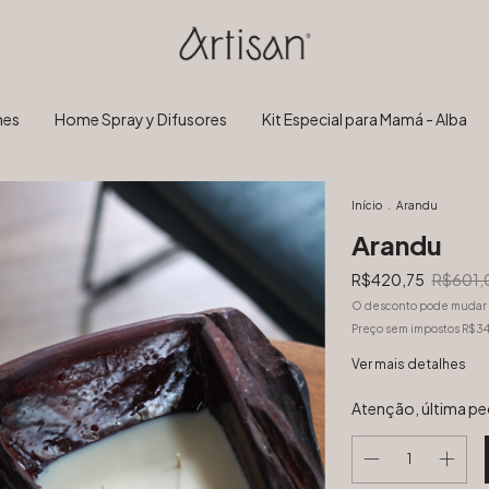
nes
Home Spray y Difusores
Kit Especial para Mamá - Alba
Início
.
Arandu
Arandu
R$420,75
R$601,
O desconto pode mudar 
Preço sem impostos
R$34
Ver mais detalhes
Atenção, última pe