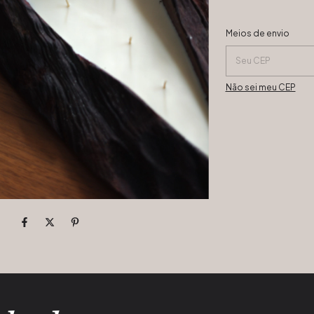
Entregas para o CEP:
Meios de envio
Não sei meu CEP