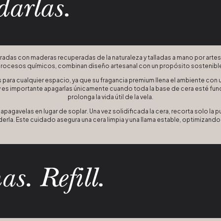
radas con maderas recuperadas de la naturaleza y talladas a mano por artesa
rocesos químicos, combinan diseño artesanal con un propósito sostenibl
ara cualquier espacio, ya que su fragancia premium llena el ambiente con
es importante apagarlas únicamente cuando toda la base de cera esté fun
prolonga la vida útil de la vela.
apagavelas en lugar de soplar. Una vez solidificada la cera, recorta solo la 
rla. Este cuidado asegura una cera limpia y una llama estable, optimizando