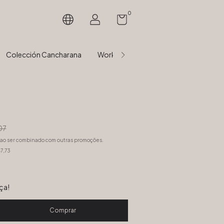
0
Colección Cancharana
Workshops Presenciales velas & arom
07
ao ser combinado com outras promoções.
7,73
ça!