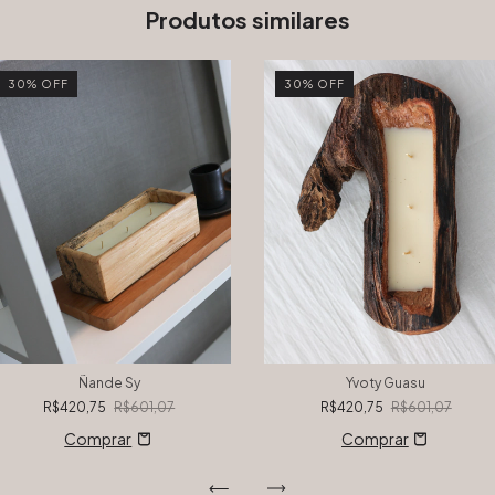
Produtos similares
30
%
OFF
30
%
OFF
Ñande Sy
Yvoty Guasu
R$420,75
R$601,07
R$420,75
R$601,07