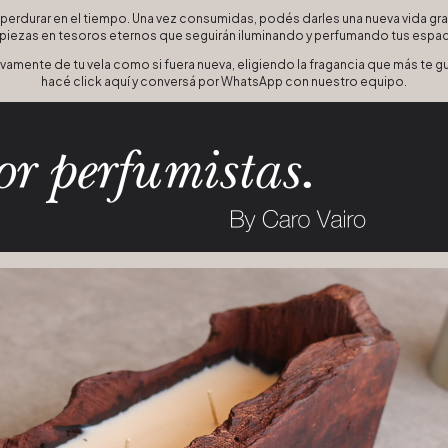
perdurar en el tiempo. Una vez consumidas, podés darles una nueva vida grac
piezas en tesoros eternos que seguirán iluminando y perfumando tus espa
 nuevamente de tu vela como si fuera nueva, eligiendo la fragancia que más te
hacé click
aquí
y conversá por WhatsApp con nuestro equipo.