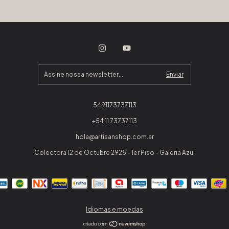
5491173737113
+54 11 73737113
hola@artisanshop.com.ar
Colectora 12 de Octubre 2925 - 1er Piso - Galeria Azul
Idiomas e moedas