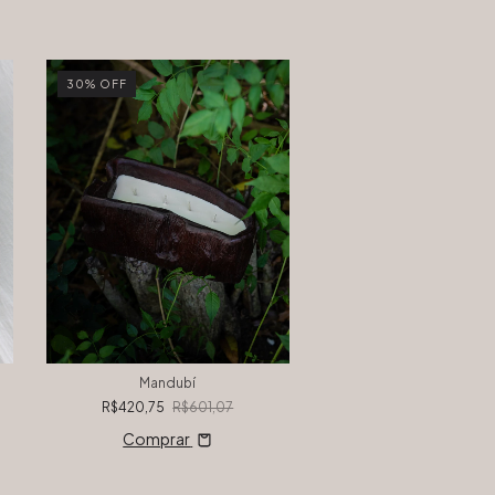
30
%
OFF
30
%
OFF
Aransunu
Mandubí
R$420,75
R$601,
R$420,75
R$601,07
Comprar