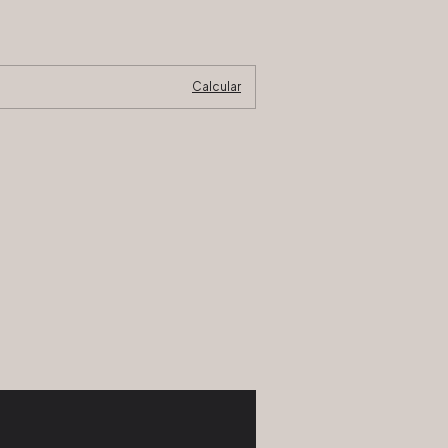
Alterar CEP
Calcular