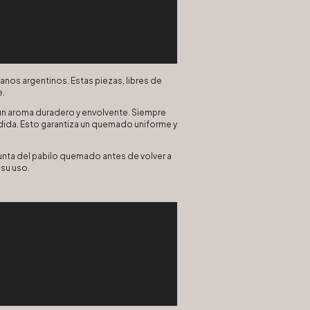
nos argentinos. Estas piezas, libres de
e.
 un aroma duradero y envolvente. Siempre
dida. Esto garantiza un quemado uniforme y
punta del pabilo quemado antes de volver a
 su uso.